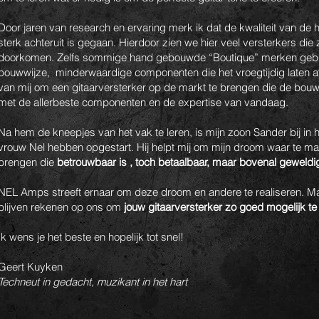
Door jaren van research en ervaring merk ik dat de kwaliteit van de
sterk achteruit is gegaan. Hierdoor zien we hier veel versterkers die 
doorkomen. Zelfs sommige hand gebouwde “Boutique” merken gebr
bouwwijze, minderwaardige componenten die het vroegtijdig laten 
van mij om een gitaarversterker op de markt te brengen die de bouw
met de allerbeste componenten en de expertise van vandaag.
Na hem de kneepjes van het vak te leren, is mijn zoon Sander bij in h
vrouw Nel hebben opgestart. Hij helpt mij om mijn droom waar te mak
brengen die
betrouwbaar is , toch betaalbaar, maar bovenal geweldig 
NEL Amps streeft ernaar om deze droom en andere te realiseren. Maar
blijven rekenen op ons om
jouw gitaarversterker zo goed mogelijk te 
Ik wens je het beste en hopelijk tot snel!
Geert Kuyken
Techneut in gedacht, muzikant in het hart