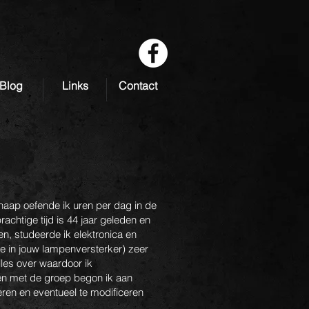
Blog
Links
Contact
knaap oefende ik uren per dag in de
chtige tijd is 44 jaar geleden en
len, studeerde ik elektronica en
die in jouw lampenversterker) zeer
lles over waardoor ik
den met de groep begon ik aan
eren en eventueel te modificeren