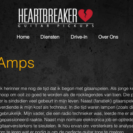
Home
Diensten
Drive-In
Over Ons
 Amps
Ik herinner me nog de tijd dat ik begon met gitaarspelen. Als jonge 
hoop om ooit zo goed te worden als de rocklegendes van toen. Die pra
er is sindsdien veel gebeurt in mijn leven. Naast (fanatiek) gitaarspe
verdiende ik mijn kost als techneut. In die tijd waren lampen (zoals 
gebruikelijk. Mijn vader, die een radio technieker was, leerde me er a
gepassioneerd raakte. Naast mijn normale elektronica job en optre
gitaarversterkers te sleutelen. Ik hou ervan om versterkers te analys
om te leren wat er nodig is om de perfecte guitar tone te creëren.