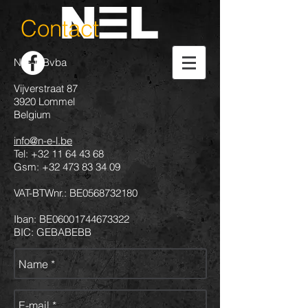
Contact
N-E-L Bvba
Vijverstraat 87
3920 Lommel
Belgium
info@n-e-l.be
Tel: +32 11 64 43 68
Gsm: +32 473 83 34 09
VAT-BTWnr.: BE0568732180
Iban: BE06001744673322
BIC: GEBABEBB